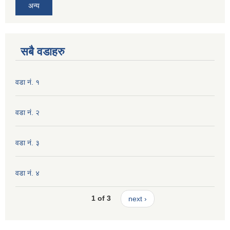
अन्य
सबै वडाहरु
वडा नं. १
वडा नं. २
वडा नं. ३
वडा नं. ४
1 of 3
next ›