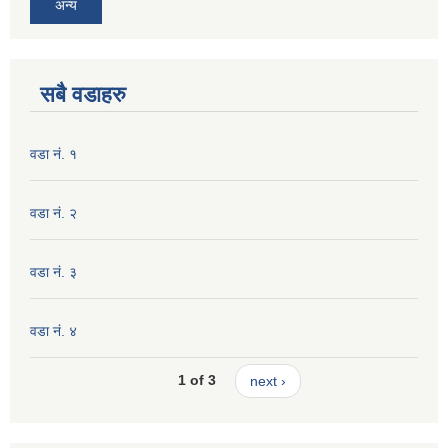
अन्य
सबै वडाहरु
वडा नं. १
वडा नं. २
वडा नं. ३
वडा नं. ४
1 of 3
next ›