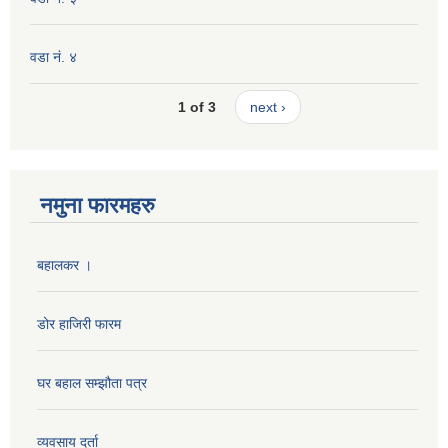
वडा नं. ४
1 of 3
next ›
नमुना फारमहरु
बहालकर ।
डोर हाजिरी फारम
घर बहाल सम्झौता पत्र
व्यवसाय दर्ता