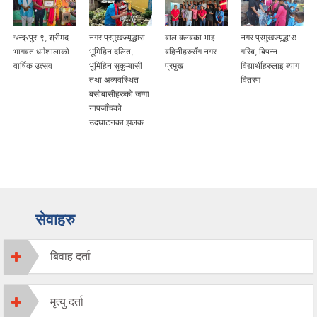
चन्द्रपुर-९, श्रीमद
नगर प्रमुखज्यूद्धारा
बाल क्लबका भाइ
नगर प्रमुखज्यूद्धारा
भागवत धर्मशालाको
भूमिहिन दलित,
बहिनीहरुसँग नगर
गरिब, बिपन्न
वार्षिक उत्सव
भूमिहिन सुकुम्बासी
प्रमुख
विद्यार्थीहरुलाइ ब्याग
तथा अव्यवस्थित
वितरण
बसोबासीहरुको जग्गा
नापजाँचको
उदघाटनका झलक
सेवाहरु
बिवाह दर्ता
मृत्यु दर्ता