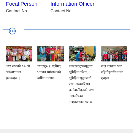
Focal Person
Information Officer
Contact No.
Contact No.
नगर सभाको १५ औ
चन्द्रपुर-९, श्रीमद
नगर प्रमुखज्यूद्धारा
बाल क्लबका भाइ
अधिवेशनका
भागवत धर्मशालाको
भूमिहिन दलित,
बहिनीहरुसँग नगर
झलकहरु ।
वार्षिक उत्सव
भूमिहिन सुकुम्बासी
प्रमुख
तथा अव्यवस्थित
बसोबासीहरुको जग्गा
नापजाँचको
उदघाटनका झलक