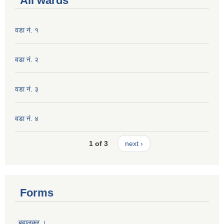
All wards
वडा नं. १
वडा नं. २
वडा नं. ३
वडा नं. ४
1 of 3
next ›
Forms
बहालकर ।