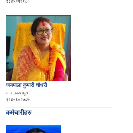
९८४५२२२९८०
जयमाला कुमारी चौधरी
नगर उप-प्रमुख
९८४५६०८७८७
कर्मचारीहरु