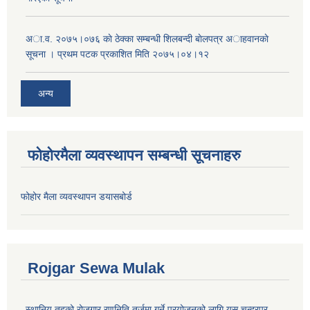
अा.व. २०७५।०७६ काे ठेक्का सम्बन्धी शिलबन्दी बाेलपत्र अाहवानकाे
सूचना । प्रथम पटक प्रकाशित मिति २०७५।०४।१२
अन्य
फोहोरमैला व्यवस्थापन सम्बन्धी सूचनाहरु
फोहोर मैला व्यवस्थापन डयासबोर्ड
Rojgar Sewa Mulak
स्थानिय तहको रोजगार रणनिति तर्जुमा गर्ने प्रयोजनको लागि यस चन्द्रपुर