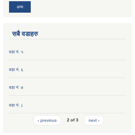
अन्य
सबै वडाहरु
वडा नं. ५
वडा नं. ६
वडा नं. ७
वडा नं. ८
‹ previous
2 of 3
next ›