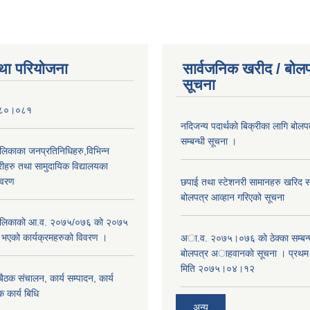
था परियोजना
सार्वजनिक खरीद / बोलप
सूचना
०८०।०८१
नदिजन्य पदार्थको बिक्रीका लागि बोलप
सम्बन्धी सूचना ।
ालिकाका जनप्रतिनिधिहरु,विभिन्न
रीहरु तथा सामुदायिक विद्यालयका
िवरण
छपाई तथा स्टेशनरी सामानहरु खरिद सम्
बोलपत्र आव्हान गरिएको सूचना
रपालिकाको आ.व. २०७५/०७६ को २०७५
म भएको कार्यक्रमहरुको विवरण ।
अा.व. २०७५।०७६ काे ठेक्का सम्बन्ध
बाेलपत्र अाहवानकाे सूचना । प्रथ
मिति २०७५।०४।१२
ठक संचालन, कार्य सम्पादन, कार्य
 कार्य बिधि
अन्य