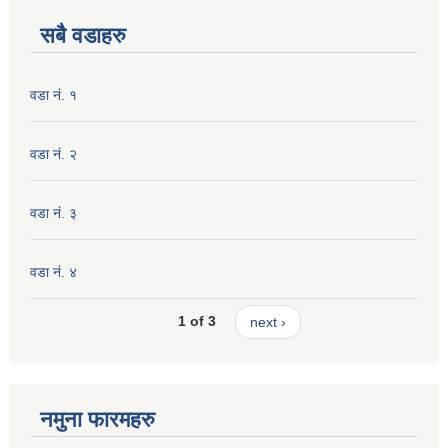
सबै वडाहरु
वडा नं. १
वडा नं. २
वडा नं. ३
वडा नं. ४
1 of 3
next ›
नमुना फारमहरु