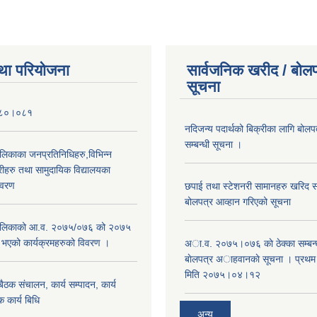
था परियोजना
सार्वजनिक खरीद / बोलप
सूचना
०८०।०८१
नदिजन्य पदार्थको बिक्रीका लागि बोलप
सम्बन्धी सूचना ।
ालिकाका जनप्रतिनिधिहरु,विभिन्न
रीहरु तथा सामुदायिक विद्यालयका
िवरण
छपाई तथा स्टेशनरी सामानहरु खरिद सम्
बोलपत्र आव्हान गरिएको सूचना
रपालिकाको आ.व. २०७५/०७६ को २०७५
म भएको कार्यक्रमहरुको विवरण ।
अा.व. २०७५।०७६ काे ठेक्का सम्बन्ध
बाेलपत्र अाहवानकाे सूचना । प्रथ
मिति २०७५।०४।१२
ठक संचालन, कार्य सम्पादन, कार्य
 कार्य बिधि
अन्य