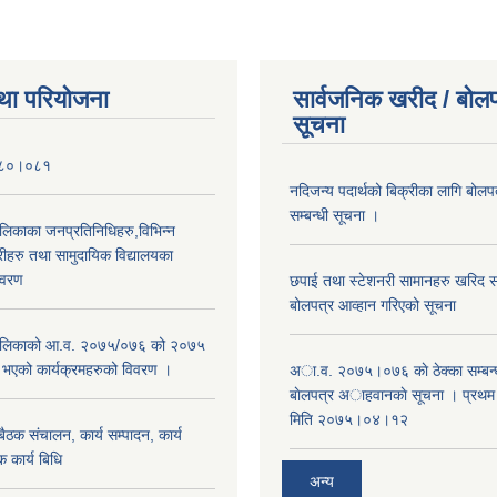
था परियोजना
सार्वजनिक खरीद / बोलप
सूचना
०८०।०८१
नदिजन्य पदार्थको बिक्रीका लागि बोलप
सम्बन्धी सूचना ।
ालिकाका जनप्रतिनिधिहरु,विभिन्न
रीहरु तथा सामुदायिक विद्यालयका
िवरण
छपाई तथा स्टेशनरी सामानहरु खरिद सम्
बोलपत्र आव्हान गरिएको सूचना
रपालिकाको आ.व. २०७५/०७६ को २०७५
म भएको कार्यक्रमहरुको विवरण ।
अा.व. २०७५।०७६ काे ठेक्का सम्बन्ध
बाेलपत्र अाहवानकाे सूचना । प्रथ
मिति २०७५।०४।१२
ठक संचालन, कार्य सम्पादन, कार्य
 कार्य बिधि
अन्य