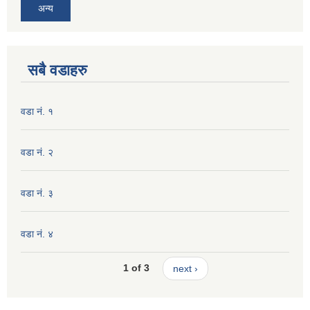
अन्य
सबै वडाहरु
वडा नं. १
वडा नं. २
वडा नं. ३
वडा नं. ४
1 of 3
next ›