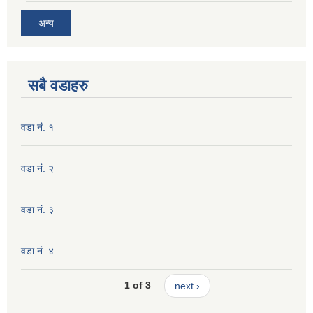
अन्य
सबै वडाहरु
वडा नं. १
वडा नं. २
वडा नं. ३
वडा नं. ४
1 of 3
next ›