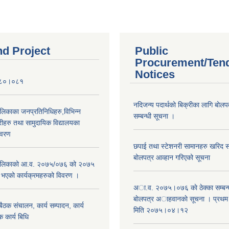
nd Project
Public
Procurement/Ten
Notices
०८०।०८१
नदिजन्य पदार्थको बिक्रीका लागि बोलप
ालिकाका जनप्रतिनिधिहरु,विभिन्न
सम्बन्धी सूचना ।
रीहरु तथा सामुदायिक विद्यालयका
िवरण
छपाई तथा स्टेशनरी सामानहरु खरिद सम्
बोलपत्र आव्हान गरिएको सूचना
रपालिकाको आ.व. २०७५/०७६ को २०७५
म भएको कार्यक्रमहरुको विवरण ।
अा.व. २०७५।०७६ काे ठेक्का सम्बन्ध
बाेलपत्र अाहवानकाे सूचना । प्रथ
ठक संचालन, कार्य सम्पादन, कार्य
मिति २०७५।०४।१२
 कार्य बिधि