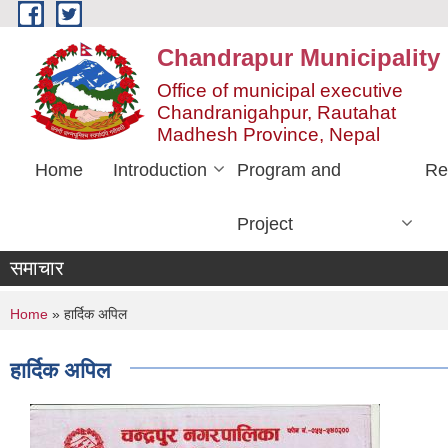
Skip to main content
Chandrapur Municipality
Office of municipal executive
Chandranigahpur, Rautahat
Madhesh Province, Nepal
Home
Introduction
Program and
Re
Project
समाचार
You are here
Home
» हार्दिक अपिल
हार्दिक अपिल