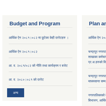
Budget and Program
Plan a
आर्थिक ऐन २०८१।०८२ मा छुटेका केही दररेटहरु ।
आर्थिक ऐन २
आर्थिक ऐन २०८१।०८२
चन्द्रपुर नगरप
शाखाका कर्मचा
प्र.अ.हरुको व
आ. व. २०८१/०८२ को नीति तथा कार्यक्रम र बजेट
चन्द्रपुर नग
आ. व. २०८०।०८१ को दररेट
माघमसान्त सम्
अन्य
नगरपालिकाको बै
बिभाजन, आर्थिक