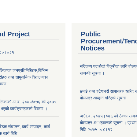
nd Project
Public
Procurement/Ten
Notices
०८०।०८१
नदिजन्य पदार्थको बिक्रीका लागि बोलप
ालिकाका जनप्रतिनिधिहरु,विभिन्न
सम्बन्धी सूचना ।
रीहरु तथा सामुदायिक विद्यालयका
िवरण
छपाई तथा स्टेशनरी सामानहरु खरिद सम्
बोलपत्र आव्हान गरिएको सूचना
रपालिकाको आ.व. २०७५/०७६ को २०७५
म भएको कार्यक्रमहरुको विवरण ।
अा.व. २०७५।०७६ काे ठेक्का सम्बन्ध
बाेलपत्र अाहवानकाे सूचना । प्रथ
ठक संचालन, कार्य सम्पादन, कार्य
मिति २०७५।०४।१२
 कार्य बिधि