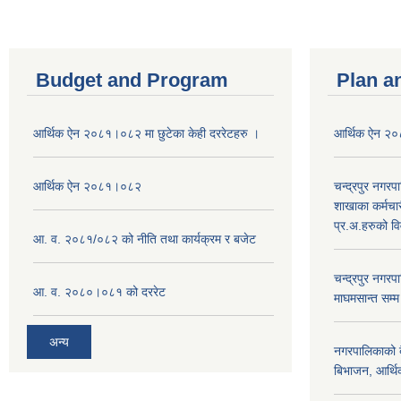
Budget and Program
Plan a
आर्थिक ऐन २०८१।०८२ मा छुटेका केही दररेटहरु ।
आर्थिक ऐन २
आर्थिक ऐन २०८१।०८२
चन्द्रपुर नगरप
शाखाका कर्मचा
प्र.अ.हरुको व
आ. व. २०८१/०८२ को नीति तथा कार्यक्रम र बजेट
चन्द्रपुर नग
आ. व. २०८०।०८१ को दररेट
माघमसान्त सम्
अन्य
नगरपालिकाको बै
बिभाजन, आर्थिक