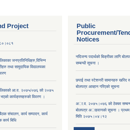
nd Project
Public
Procurement/Ten
Notices
०८०।०८१
नदिजन्य पदार्थको बिक्रीका लागि बोलप
ालिकाका जनप्रतिनिधिहरु,विभिन्न
सम्बन्धी सूचना ।
रीहरु तथा सामुदायिक विद्यालयका
िवरण
छपाई तथा स्टेशनरी सामानहरु खरिद सम्
बोलपत्र आव्हान गरिएको सूचना
रपालिकाको आ.व. २०७५/०७६ को २०७५
म भएको कार्यक्रमहरुको विवरण ।
अा.व. २०७५।०७६ काे ठेक्का सम्बन्ध
बाेलपत्र अाहवानकाे सूचना । प्रथ
ठक संचालन, कार्य सम्पादन, कार्य
मिति २०७५।०४।१२
 कार्य बिधि