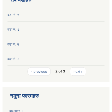
वडा नं. ५
वडा नं. ६
वडा नं. ७
वडा नं. ८
‹ previous
2 of 3
next ›
नमुना फारमहरु
बहालकर ।