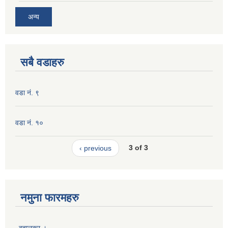
अन्य
सबै वडाहरु
वडा नं. ९
वडा नं. १०
‹ previous
3 of 3
नमुना फारमहरु