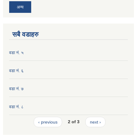
अन्य
सबै वडाहरु
वडा नं. ५
वडा नं. ६
वडा नं. ७
वडा नं. ८
‹ previous
2 of 3
next ›