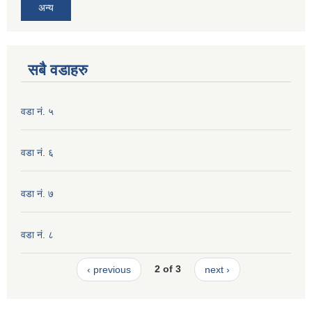
अन्य
सबै वडाहरु
वडा नं. ५
वडा नं. ६
वडा नं. ७
वडा नं. ८
‹ previous
2 of 3
next ›