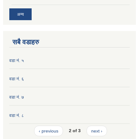
अन्य
सबै वडाहरु
वडा नं. ५
वडा नं. ६
वडा नं. ७
वडा नं. ८
‹ previous
2 of 3
next ›