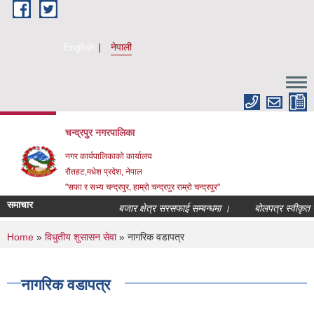
Skip to main content
English
नेपाली
चन्द्रपुर नगरपालिका
नगर कार्यपालिकाको कार्यालय
रौतहट,मधेश प्रदेश, नेपाल
"सफा र सभ्य चन्द्रपुर, हाम्रो चन्द्रपुर राम्रो चन्द्रपुर"
समाचार
बजार क्षेत्र सरसफाई सम्बन्धमा ।
बोलपत्र स्वीकृत गर्
You are here
Home
»
विधुतीय शुसासन सेवा
» नागरिक वडापत्र
नागरिक वडापत्र