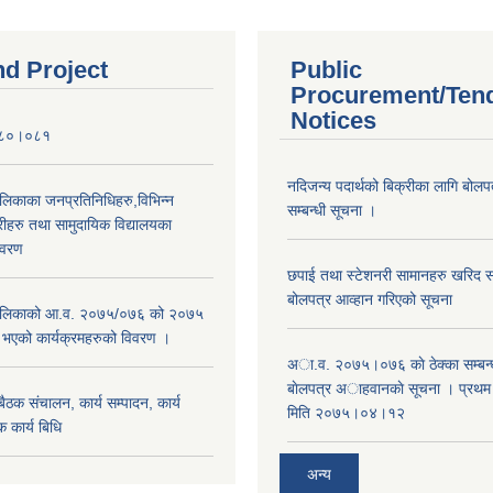
nd Project
Public
Procurement/Ten
Notices
०८०।०८१
नदिजन्य पदार्थको बिक्रीका लागि बोलप
ालिकाका जनप्रतिनिधिहरु,विभिन्न
सम्बन्धी सूचना ।
रीहरु तथा सामुदायिक विद्यालयका
िवरण
छपाई तथा स्टेशनरी सामानहरु खरिद सम्
बोलपत्र आव्हान गरिएको सूचना
रपालिकाको आ.व. २०७५/०७६ को २०७५
म भएको कार्यक्रमहरुको विवरण ।
अा.व. २०७५।०७६ काे ठेक्का सम्बन्ध
बाेलपत्र अाहवानकाे सूचना । प्रथ
ठक संचालन, कार्य सम्पादन, कार्य
मिति २०७५।०४।१२
 कार्य बिधि
अन्य