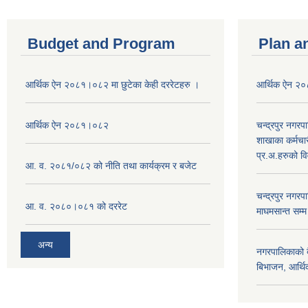
Budget and Program
Plan a
आर्थिक ऐन २०८१।०८२ मा छुटेका केही दररेटहरु ।
आर्थिक ऐन २
आर्थिक ऐन २०८१।०८२
चन्द्रपुर नगरप
शाखाका कर्मचा
प्र.अ.हरुको व
आ. व. २०८१/०८२ को नीति तथा कार्यक्रम र बजेट
चन्द्रपुर नग
आ. व. २०८०।०८१ को दररेट
माघमसान्त सम्
अन्य
नगरपालिकाको बै
बिभाजन, आर्थिक