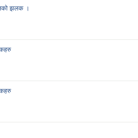
 गठनको झलक ।
लकहरु
लकहरु