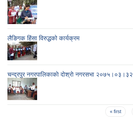
लैङिगक हिंसा विरुद्धको कार्यक्रम
चन्द्रपुर नगरपालिकाकाे दाेश्राे नगरसभा २०७५।०३।३२
Pages
« first