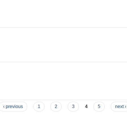
‹ previous
1
2
3
4
5
next ›